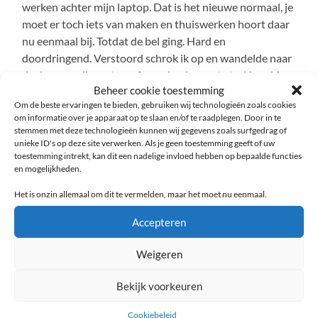
werken achter mijn laptop. Dat is het nieuwe normaal, je
moet er toch iets van maken en thuiswerken hoort daar
nu eenmaal bij. Totdat de bel ging. Hard en
doordringend. Verstoord schrok ik op en wandelde naar
de deur om die met een ferme haal open te trekken. Voor
Beheer cookie toestemming
me stond een nette vijftiger in een keurig maar ietwat
Om de beste ervaringen te bieden, gebruiken wij technologieën zoals cookies
oubollig pak. De vijftiger begon: “Goedemiddag
om informatie over je apparaat op te slaan en/of te raadplegen. Door in te
mijnheer, ik kom uw nieuwe contract brengen”.
stemmen met deze technologieën kunnen wij gegevens zoals surfgedrag of
unieke ID's op deze site verwerken. Als je geen toestemming geeft of uw
toestemming intrekt, kan dit een nadelige invloed hebben op bepaalde functies
Lees verder
en mogelijkheden.
Het is onzin allemaal om dit te vermelden, maar het moet nu eenmaal.
Accepteren
Weigeren
Bekijk voorkeuren
Cookiebeleid