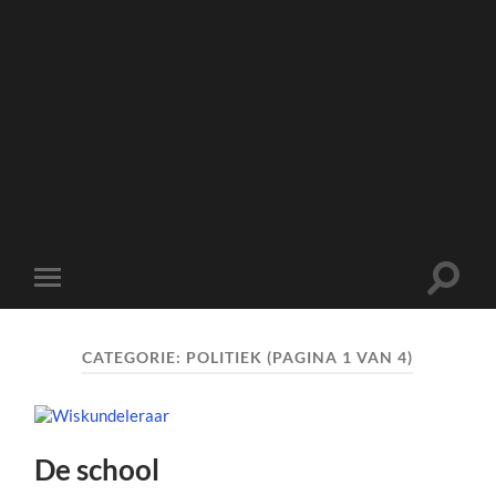
Toggle
Toggle
zoekve
mobiel
menu
CATEGORIE:
POLITIEK
(PAGINA 1 VAN 4)
De school