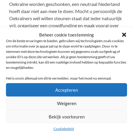
Oekraïne worden geschonken, een neutraal Nederland
hoeft daar niet aan mee te doen. Mocht u persoonlijk de
Oekraïners wél willen steunen staat dat ieder natuurlijk
vrij, organiseer een crowdfunding en maak vooral over
wat u missen kunt.
Beheer cookie toestemming
Om de beste ervaringen te bieden, gebruiken wij technologieën zoals cookies
Daarnaast past een neutrale status ook veel beter bij
om informatie over je apparaat op te slaan en/of te raadplegen. Door in te
stemmen met deze technologieën kunnen wij gegevens zoals surfgedrag of
een land dat zich presenteert als land van vrede en recht,
unieke ID's op deze site verwerken. Als je geen toestemming geeft of uw
met allerlei internationale gremia in Den Haag.
toestemming intrekt, kan dit een nadelige invloed hebben op bepaalde functies
en mogelijkheden.
6. Pensioenen
Het is onzin allemaal om dit te vermelden, maar het moet nu eenmaal.
Nederland is binnen de EU eigenlijk het enige land dat
Accepteren
gespaard heeft voor de pensioenen. Onze zogenaamde
‘pensioenpotten’ zijn legendarisch. En hoewel onze
Weigeren
politici er altijd van overtuigd zijn dat de EU dient om
Bekijk voorkeuren
samen te werken is de werkelijkheid, ook wel Realpolitik
genoemd, keihard. Andere landen kijken met begerige
Cookiebeleid
ogen naar dat spaargeld.
De EU is als een groepshuwelijk