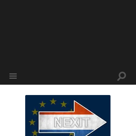
Toggle
Toggle
zoekve
mobiel
menu