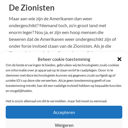
De Zionisten
Maar aan wie zijn de Amerikanen dan weer
ondergeschikt? Niemand toch, zo’n groot land met
enorm leger? Nou ja, er zijn een hoop mensen die
beweren dat de Amerikanen weer ondergeschikt zijn of
onder forse invloed staan van de Zionisten. Als je die
lijnen volgt, en ook daar zijn goede aanwijzingen voor,
Beheer cookie toestemming
dan is uiteindelijk Israël de baas in Nederland. En is dat
Om de beste ervaringen te bieden, gebruiken wij technologieën zoals cookies
land de baas over een groot deel van wat we de
om informatie over je apparaat op te slaan en/of te raadplegen. Door in te
Westerse wereld plachten te noemen.
stemmen met deze technologieën kunnen wij gegevens zoals surfgedrag of
unieke ID's op deze site verwerken. Als je geen toestemming geeft of uw
toestemming intrekt, kan dit een nadelige invloed hebben op bepaalde functies
De Illuminati
en mogelijkheden.
Zijn we er dan? Natuurlijk niet. Boven dit alles staan
Het is onzin allemaal om dit te vermelden, maar het moet nu eenmaal.
natuurlijk de illuminati. De dertien Satanische
Accepteren
bloedlijnen, zoals Robin de Ruiter ze benoemde. Met
dan waarschijnlijk aan het hoofd de familie De
Weigeren