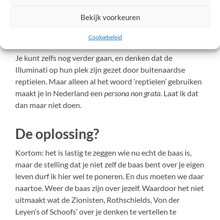
Rothschild. Een illuster genootschap dat al sinds
mensenheugenis door middel van complotten aan de
Bekijk voorkeuren
touwtjes trekt. En ja, ook daar zijn veel bewijzen, of op
zijn minst aanwijzingen, voor te vinden.
Cookiebeleid
Je kunt zelfs nog verder gaan, en denken dat de
Illuminati op hun plek zijn gezet door buitenaardse
reptielen. Maar alleen al het woord ‘reptielen’ gebruiken
maakt je in Nederland een
persona non grata
. Laat ik dat
dan maar niet doen.
De oplossing?
Kortom: het is lastig te zeggen wie nu echt de baas is,
maar de stelling dat je niet zelf de baas bent over je eigen
leven durf ik hier wel te poneren. En dus moeten we daar
naartoe. Weer de baas zijn over jezelf. Waardoor het niet
uitmaakt wat de Zionisten, Rothschields, Von der
Leyen’s of Schoofs’ over je denken te vertellen te