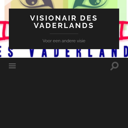
VISIONAIR DES
VADERLANDS
Voor een andere visie
Toggle
Toggle
zoekve
mobiel
menu