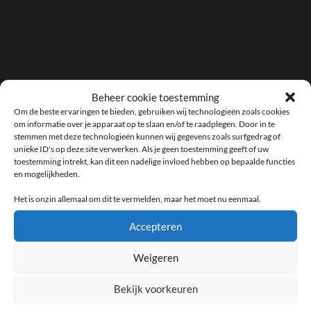
Beheer cookie toestemming
Om de beste ervaringen te bieden, gebruiken wij technologieën zoals cookies
om informatie over je apparaat op te slaan en/of te raadplegen. Door in te
stemmen met deze technologieën kunnen wij gegevens zoals surfgedrag of
unieke ID's op deze site verwerken. Als je geen toestemming geeft of uw
toestemming intrekt, kan dit een nadelige invloed hebben op bepaalde functies
en mogelijkheden.
Toggle
Toggle
zoekve
mobiel
Het is onzin allemaal om dit te vermelden, maar het moet nu eenmaal.
menu
TAG:
SCHOOF
Accepteren
Weigeren
Wie is er nou eigenlijk echt de
baas in Nederland?
Bekijk voorkeuren
15/11/2024
/
GEEN REACTIES