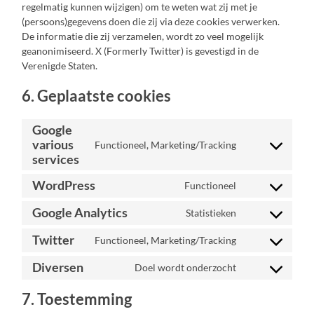
regelmatig kunnen wijzigen) om te weten wat zij met je
(persoons)gegevens doen die zij via deze cookies verwerken.
De informatie die zij verzamelen, wordt zo veel mogelijk
geanonimiseerd. X (Formerly Twitter) is gevestigd in de
Verenigde Staten.
6. Geplaatste cookies
Google
various
Functioneel, Marketing/Tracking
Consent
services
to
service
WordPress
google-
Functioneel
Consent
various-
to
services
Google Analytics
Statistieken
service
Consent
wordpress
to
Twitter
Functioneel, Marketing/Tracking
service
Consent
google-
to
analytics
Diversen
Doel wordt onderzocht
service
Consent
twitter
to
service
7. Toestemming
diversen