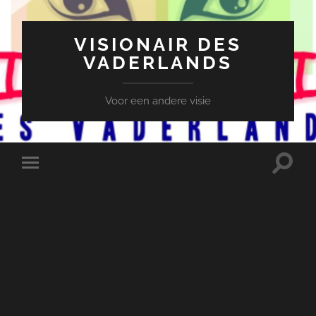
VISIONAIR DES
VADERLANDS
Voor een andere visie
Toggle
Toggle
zoekve
mobiel
menu