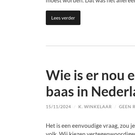
moest worden. Dat was het allereerl
Lees verder
Wie is er nou e
baas in Neder
15/11/2024
/
K. WINKELAAR
/
GEEN 
Het is een eenvoudige vraag, zou je
volk. Wij kiezen vertegenwoordiger