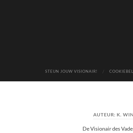
STEUN JOUW VISIONAIR!
COOKIEBEL
AUTEUR:
K. WI
De Visionair des Vaderl