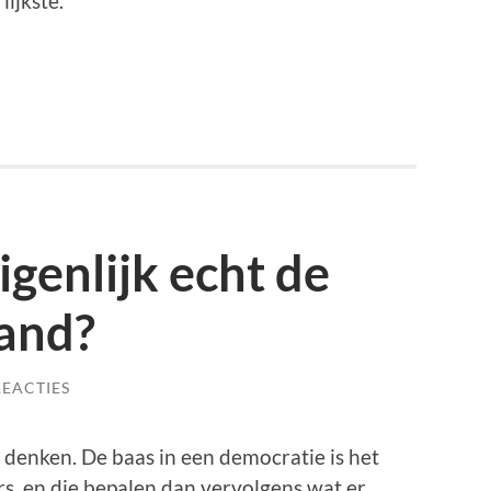
ijkste.
igenlijk echt de
land?
REACTIES
 denken. De baas in een democratie is het
s, en die bepalen dan vervolgens wat er