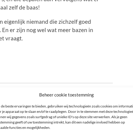
al zelf de baas!
en eigenlijk niemand die zichzelf goed
 En er zijn nog wel wat meer bazen in
et vraagt.
Beheer cookie toestemming
r
de beste ervaringen te bieden, gebruiken wij technologieën zoals cookies om informat
r je apparaat op te slaan en/of te raadplegen. Door in te stemmen met deze technologie
nen wij gegevens zoals surfgedrag of unieke ID's op deze site verwerken. Als je geen
stemming geeft of uw toestemming intrekt, kan dit een nadelige invloed hebben op
TIE
aalde functies en mogelijkheden.