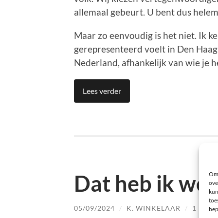
allemaal gebeurt. U bent dus helema
Maar zo eenvoudig is het niet. Ik k
gerepresenteerd voelt in Den Haag.
Nederland, afhankelijk van wie je h
Lees verder
Dat heb ik wee
Om 
ove
kun
toe
05/09/2024
/
K. WINKELAAR
/
1 REAC
bep