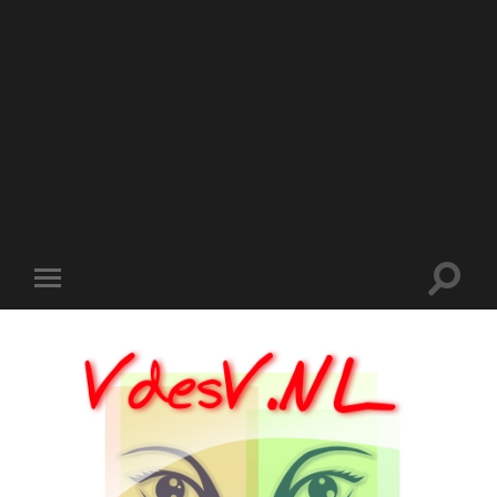
Toggle
Toggle
zoekve
mobiel
menu