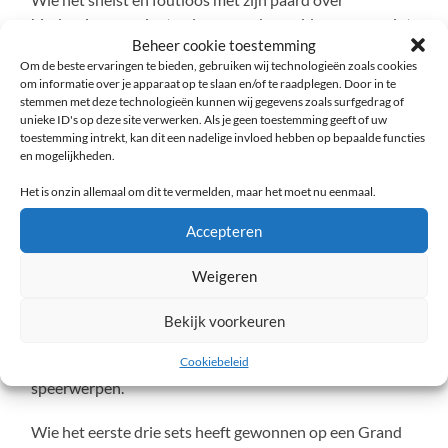
hindernissen springt volgens een bepaald parcours wint
Beheer cookie toestemming
de springwedstrijd bij een Concours Hippique.
Om de beste ervaringen te bieden, gebruiken wij technologieën zoals cookies
om informatie over je apparaat op te slaan en/of te raadplegen. Door in te
Wie het snelste van allemaal 42,195 kilometer kan
stemmen met deze technologieën kunnen wij gegevens zoals surfgedrag of
hardlopen wint de marathon.
unieke ID's op deze site verwerken. Als je geen toestemming geeft of uw
toestemming intrekt, kan dit een nadelige invloed hebben op bepaalde functies
en mogelijkheden.
Wie de juiste cijfers heeft ingevuld op het formulier wint
de lotto.
Het is onzin allemaal om dit te vermelden, maar het moet nu eenmaal.
Wie als eerste alle cijfertjes op zijn bingo-kaart vol heeft
Accepteren
wint de bingo.
Weigeren
Wie als eerste van de twintig auto’s over de finish komt
wint een Formule-1 race.
Bekijk voorkeuren
Cookiebeleid
Wie het verste een speer kan werpen wint het
speerwerpen.
Wie het eerste drie sets heeft gewonnen op een Grand