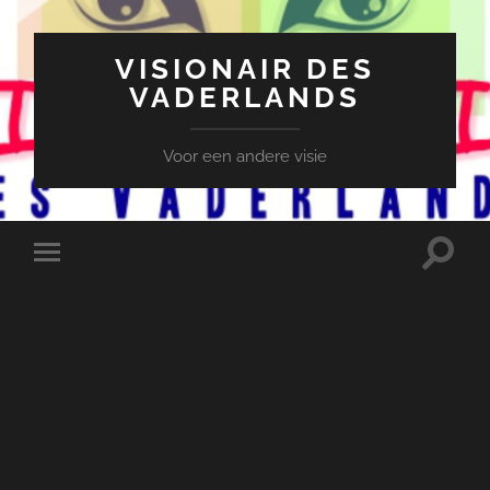
VISIONAIR DES
VADERLANDS
Voor een andere visie
Toggle
Toggle
zoekve
mobiel
menu