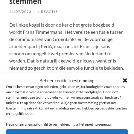
stemmen
21/07/2023
/
1 REACTIE
De linkse kogel is door de kerk: het grote boegbeeld
wordt Frans Timmermans! Het vereiste een fusie tussen
de communisten van GroenLinks en de voormalige
arbeiderspartij PvdA, maar nu ziet Frans zijn kans
schoon om mogelijk wel premier van Nederland te
worden. Dat is natuurlijk geweldig nieuws, want er is
niemand zo geschikt om die eervolle functie te bekleden.
Beheer cookie toestemming
Lees verder
Om de beste ervaringen te bieden, gebruiken wij technologieën zoals cookies
om informatie over je apparaat op te slaan en/of te raadplegen. Door in te
stemmen met deze technologieën kunnen wij gegevens zoals surfgedrag of
unieke ID's op deze site verwerken. Als je geen toestemming geeft of uw
toestemming intrekt, kan dit een nadelige invloed hebben op bepaalde functies
en mogelijkheden.
Het is onzin allemaal om dit te vermelden, maar het moet nu eenmaal.