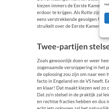
Het
kiezen immers de Eerste Kamer, en 
erdoor te krijgen. Als Rutte zijn m
eens verstrekkende gevolgen hebben
struikelt over de Eerste Kamer.
Twee-partijen stelse
Zoals gewoonlijk doen er weer heel
zogenaamde versnippering in het p
de oplossing zou zijn om naar een t
facto in Engeland en de VS heeft. E
en klaar! Dat maakt kiezen wel zo 
Dat zo’n stelsel in de praktijk zal l
en rechtse fracties hebben en dus in
echt iets oplossen zal het natuurlijk