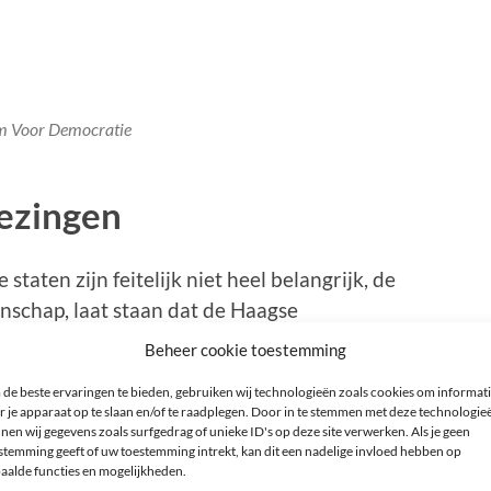
m Voor Democratie
iezingen
staten zijn feitelijk niet heel belangrijk, de
enschap, laat staan dat de Haagse
 eventuele argumenten vanuit een
Beheer cookie toestemming
jn team spelen machtspolitiek in optima
de beste ervaringen te bieden, gebruiken wij technologieën zoals cookies om informat
 net zo nuttig als een koelkast op de (nog
r je apparaat op te slaan en/of te raadplegen. Door in te stemmen met deze technologie
nen wij gegevens zoals surfgedrag of unieke ID's op deze site verwerken. Als je geen
stemming geeft of uw toestemming intrekt, kan dit een nadelige invloed hebben op
aalde functies en mogelijkheden.
toch cruciaal zijn voor Rutte. De provincies