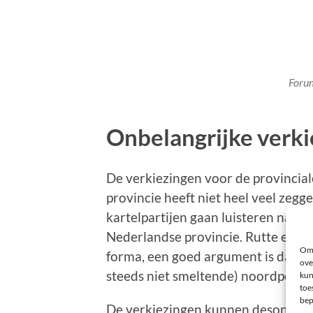
Foru
Onbelangrijke verk
De verkiezingen voor de provinciale 
provincie heeft niet heel veel zegg
kartelpartijen gaan luisteren naar
Nederlandse provincie. Rutte en zi
Om 
forma, een goed argument is daarbij
ove
steeds niet smeltende) noordpool.
kun
toe
bep
De verkiezingen kunnen desondanks 