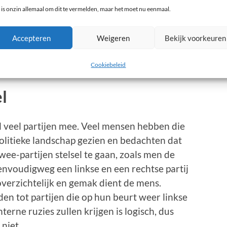
 is onzin allemaal om dit te vermelden, maar het moet nu eenmaal.
die is in veel gevallen nodig om wetgeving
eerderheid verliest in de Senaat kan dat wel
Accepteren
Weigeren
Bekijk voorkeuren
. Het zou niet het eerste kabinet zijn dat
Cookiebeleid
l
 veel partijen mee. Veel mensen hebben die
olitieke landschap gezien en bedachten dat
wee-partijen stelsel te gaan, zoals men de
envoudigweg een linkse en een rechtse partij
overzichtelijk en gemak dient de mens.
eiden tot partijen die op hun beurt weer linkse
terne ruzies zullen krijgen is logisch, dus
 niet.