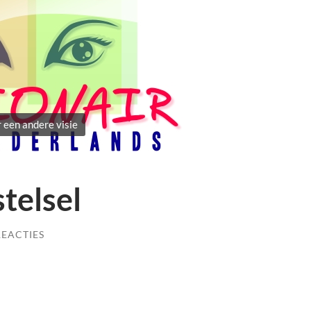
 een andere visie
telsel
REACTIES