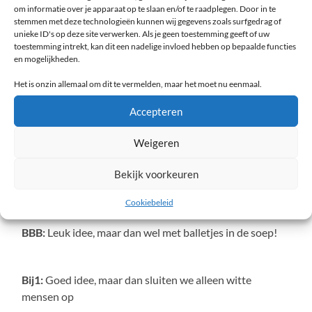
worden!
om informatie over je apparaat op te slaan en/of te raadplegen. Door in te
stemmen met deze technologieën kunnen wij gegevens zoals surfgedrag of
unieke ID's op deze site verwerken. Als je geen toestemming geeft of uw
toestemming intrekt, kan dit een nadelige invloed hebben op bepaalde functies
Ja21
: Wat de VVD zegt, maar dan ietsjes naar rechts
en mogelijkheden.
Het is onzin allemaal om dit te vermelden, maar het moet nu eenmaal.
PvdD
: Goed plan, maar wel vegetarisch eten op het
Accepteren
menu!
Weigeren
Denk
: Alleen als er aparte gebedsruimtes zijn voor
Bekijk voorkeuren
moslims!
Cookiebeleid
BBB:
Leuk idee, maar dan wel met balletjes in de soep!
Bij1:
Goed idee, maar dan sluiten we alleen witte
mensen op