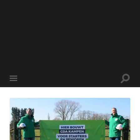
Toggle
Toggle
zoekve
mobiel
menu