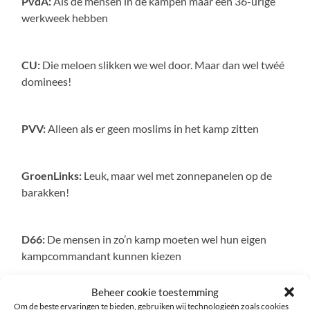
PvdA:
Als de mensen in de kampen maar een 36-urige
werkweek hebben
CU:
Die meloen slikken we wel door. Maar dan wel twéé
dominees!
PVV:
Alleen als er geen moslims in het kamp zitten
GroenLinks:
Leuk, maar wel met zonnepanelen op de
barakken!
D66:
De mensen in zo’n kamp moeten wel hun eigen
kampcommandant kunnen kiezen
Beheer cookie toestemming
SP:
De lasten in het kamp moeten eerlijk verdeeld
Om de beste ervaringen te bieden, gebruiken wij technologieën zoals cookies