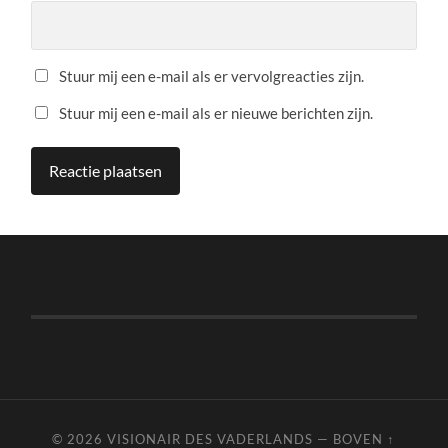
Stuur mij een e-mail als er vervolgreacties zijn.
Stuur mij een e-mail als er nieuwe berichten zijn.
© 2026
VISIONAIR DES VADERLANDS
—
BOVEN ↑