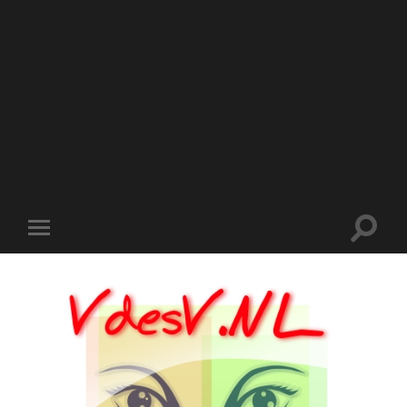
Toggle
Toggle
zoekve
mobiel
menu