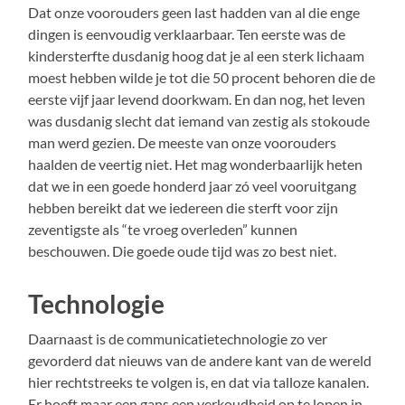
Dat onze voorouders geen last hadden van al die enge
dingen is eenvoudig verklaarbaar. Ten eerste was de
kindersterfte dusdanig hoog dat je al een sterk lichaam
moest hebben wilde je tot die 50 procent behoren die de
eerste vijf jaar levend doorkwam. En dan nog, het leven
was dusdanig slecht dat iemand van zestig als stokoude
man werd gezien. De meeste van onze voorouders
haalden de veertig niet. Het mag wonderbaarlijk heten
dat we in een goede honderd jaar zó veel vooruitgang
hebben bereikt dat we iedereen die sterft voor zijn
zeventigste als “te vroeg overleden” kunnen
beschouwen. Die goede oude tijd was zo best niet.
Technologie
Daarnaast is de communicatietechnologie zo ver
gevorderd dat nieuws van de andere kant van de wereld
hier rechtstreeks te volgen is, en dat via talloze kanalen.
Er hoeft maar een gans een verkoudheid op te lopen in