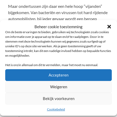
Maar ondertussen zijn daar een hele hoop “vijanden”
bijgekomen. Van bacteriën en virussen tot hard rijdende
automobilisten, bij ieder gevaar wordt een beroep
gedaan op koning Overheid. Die vindt dat natuurlijk
Beheer cookie toestemming
helemaal niet erg. Hoe meer men een beroep doet op de
Om de beste ervaringen te bieden, gebruiken wij technologieën zoals cookies
om informatie over je apparaat op te slaan en/of te raadplegen. Door in te
overheid, hoe meer macht de overheid krijgt.
stemmen met deze technologieën kunnen wij gegevens zoals surfgedrag of
unieke ID's op deze site verwerken. Als je geen toestemming geeft of uw
Vijanden bedenken
toestemming intrekt, kan dit een nadelige invloed hebben op bepaalde functies
en mogelijkheden.
Zonder vijanden heb je als overheid weinig te doen. Dus
Het is onzin allemaal om dit te vermelden, maar het moet nu eenmaal.
werden na de val van de Berlijnse muur onder anderen
Accepteren
de Golfoorlog, de Balkanoorlog en het moslim-
terrorisme uitgevonden als motivatie om de geheime
Weigeren
dienst en het leger op peil te houden. En nu moeten we
weer bang zijn voor die vreselijke Russen die voor je het
Bekijk voorkeuren
weet hier in Nederland zullen rondmarcheren.
Cookiebeleid
Na de komst van steeds veiligere auto’s werd het “te snel