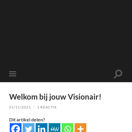
Toggle
Toggle
zoekve
mobiel
menu
Welkom bij jouw Visionair!
01/11/2021
/
1 REACTIE
Dit artikel delen?