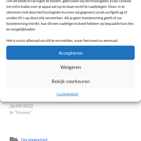
Om de beste ervaringen te bieden, gebruiken wij technologieën zoals cookies
Kortom: bookmark deze site (doen mensen dat nog?), of
om informatie over je apparaat op te slaan en/of te raadplegen. Door in te
volg me op Twitter, waar ik nieuwe content natuurlijk
stemmen met deze technologieën kunnen wij gegevens zoals surfgedrag of
netjes zal delen. Vragen, verzoekjes en andere leuke
unieke ID's op deze site verwerken. Als je geen toestemming geeft of uw
toestemming intrekt, kan dit een nadelige invloed hebben op bepaalde functies
dingen zijn altijd welkom in de comments. Of per e-mail
en mogelijkheden.
(gebruiken mensen dat nog) via
info@vdesv.nl
Het is onzin allemaal om dit te vermelden, maar het moet nu eenmaal.
Groeten van uw aller Visionair des Vaderlands!
Accepteren
Weigeren
Gerelateerd
De staat is *****
Winnen!
Bekijk voorkeuren
29/12/2021
29/02/2024
In "Algemeen"
In "Algemeen"
Cookiebeleid
Tien kleine klimaatdwaasjes
26/09/2022
In "Humor"
Uncategorized