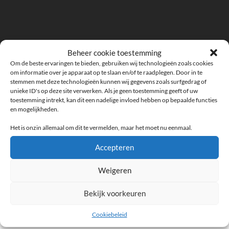
Beheer cookie toestemming
Om de beste ervaringen te bieden, gebruiken wij technologieën zoals cookies
om informatie over je apparaat op te slaan en/of te raadplegen. Door in te
stemmen met deze technologieën kunnen wij gegevens zoals surfgedrag of
unieke ID's op deze site verwerken. Als je geen toestemming geeft of uw
toestemming intrekt, kan dit een nadelige invloed hebben op bepaalde functies
en mogelijkheden.
Het is onzin allemaal om dit te vermelden, maar het moet nu eenmaal.
Toggle
Toggle
zoekve
mobiel
Accepteren
menu
TAG:
SIGRID KAAG
Weigeren
Levenslang voor Sigrid Kaag?
Bekijk voorkeuren
20/12/2021
/
6 REACTIES
Cookiebeleid