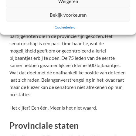
De eerste kamer
Weigeren
Over het democratisch gehalte van de eerste kamer
Bekijk voorkeuren
zullen we het maar helemaal niet hebben. De heren en
Cookiebeleid
dames senatoren worden indirect gekozen door hun
partijgenoten die in de provincie zijn gekozen. Het
senatorschap is een part-time baantje, wat de
mogelijkheid geeft om ongecontroleerd allerlei
bijbaantjes erbij te doen. De 75 leden van de eerste
kamer hebben gezamenlijk een kleine 500 bijbaantjes.
Wat dat doet met de onafhankelijke positie van de leden
laat zich raden. Belangenverstrengeling in het kwadraat
maar de kiezer kan de senatoren niet afrekenen op hun
prestaties.
Het cijfer? Een één. Meer is het niet waard.
Provinciale staten