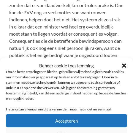
zonder dat er van daadwerkelijke controle sprake is. Dan
kan de PVV nog zo veel moties van wantrouwen
indienen, helpen doet het niet. Het systeem zit zo strak
in elkaar dat een minister wel heel erg overduidelijk
moet staan te liegen voordat er consequenties volgen.
Consequenties die de betreffende bewindspersoon dan
natuurlijk ook nog eens niet persoonlijk raken, want de
politiek is het enige bedrijf waar je ongestoord fouten
kunt maken en nooit persoonlijk zult opdraaien voor de
Beheer cookie toestemming
gevolgen. Hooguit een paar lastige vragen in de pers, en
Om de beste ervaringen te bieden, gebruiken wij technologieën zoals cookies
dan met een flinke berg wachtgeld wachten op het
om informatie over je apparaat op te slaan en/of te raadplegen. Door in te
stemmen met deze technologieën kunnen wij gegevens zoals surfgedrag of
volgende baantje als ervaren bestuurder. Er is altijd wel
unieke ID's op deze site verwerken. Als je geen toestemming geeft of uw
weer ergens een burgemeester, commissaris van de
toestemming intrekt, kan dit een nadelige invloed hebben op bepaalde functies
koning of commissievoorzitter nodig.
en mogelijkheden.
Het is onzin allemaal om dit te vermelden, maar het moet nu eenmaal.
Het cijfer voor het democratisch gehalte van de tweede
kamer? Een magere vijf. En dan ben ik nog heel royaal.
Accepteren