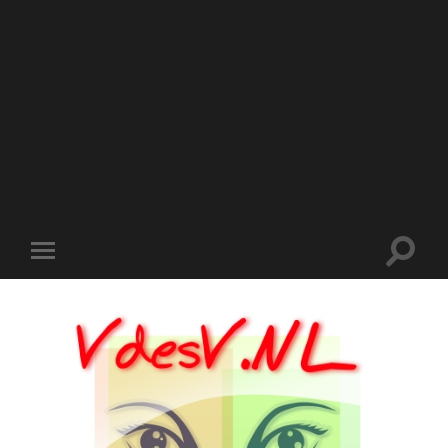
Toggle
Toggle
zoekve
mobiel
menu