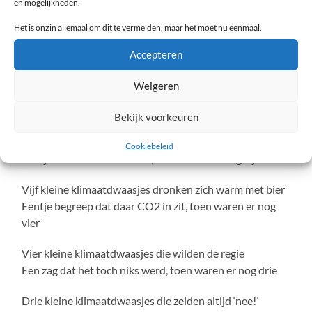
en mogelijkheden.
Acht kleine klimaatdwaasjes dachten te strijden voor
Het is onzin allemaal om dit te vermelden, maar het moet nu eenmaal.
het leven
Eentje begreep de wetenschap, toen waren er nog zeven
Accepteren
Zeven kleine klimaatdwaasjes wilden niet naar de les
Weigeren
Eentje kreeg een lift in vaders’ diesel, toen waren er nog
zes
Bekijk voorkeuren
Zes kleine klimaatdwaasjes werden wat koud en stijf
Cookiebeleid
Eentje was het toen wel zat, toen waren er nog vijf
Vijf kleine klimaatdwaasjes dronken zich warm met bier
Eentje begreep dat daar CO2 in zit, toen waren er nog
vier
Vier kleine klimaatdwaasjes die wilden de regie
Een zag dat het toch niks werd, toen waren er nog drie
Drie kleine klimaatdwaasjes die zeiden altijd ‘nee!’