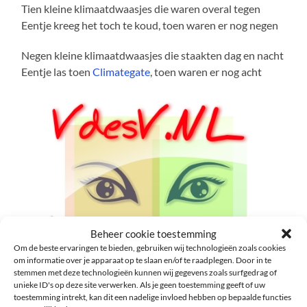
Tien kleine klimaatdwaasjes die waren overal tegen
Eentje kreeg het toch te koud, toen waren er nog negen
Negen kleine klimaatdwaasjes die staakten dag en nacht
Eentje las toen
Climategate
, toen waren er nog acht
Beheer cookie toestemming
Om de beste ervaringen te bieden, gebruiken wij technologieën zoals cookies
om informatie over je apparaat op te slaan en/of te raadplegen. Door in te
stemmen met deze technologieën kunnen wij gegevens zoals surfgedrag of
unieke ID's op deze site verwerken. Als je geen toestemming geeft of uw
Voor een andere visie
toestemming intrekt, kan dit een nadelige invloed hebben op bepaalde functies