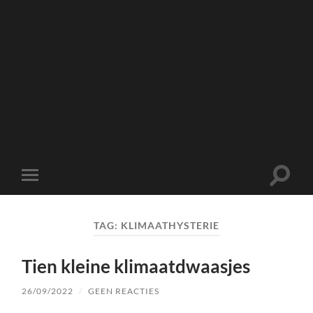
Toggle
Toggle
zoekve
mobiel
menu
TAG:
KLIMAATHYSTERIE
Tien kleine klimaatdwaasjes
26/09/2022
/
GEEN REACTIES