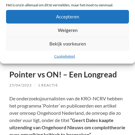
Het is onzin allemaal om dit te vermelden, maar het moet nu eenmaal.
Accepteren
Weigeren
Bekijk voorkeuren
Cookiebeleid
Voor een andere visie
Pointer vs ON! – Een Longread
25/04/2023
/
1 REACTIE
De onderzoeksjournalisten van de KRO-NCRV hebben
het programma ‘Pointer’ en publiceerden een artikel
over omroep Ongehoord Nederland, de omroep die zo
onder vuur ligt, onder de titel
“Geert Dales kaapte
uitzending van Ongehoord Nieuws om complottheorie
over omvolking kritisch te bespreken”